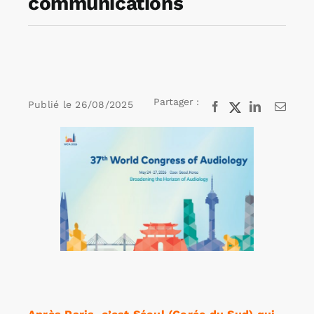
communications
Rechercher:
Annonces emploi
Partager :
Publié le
26/08/2025
Facebook
X
LinkedIn
Email
Voir
l'image
agrandie