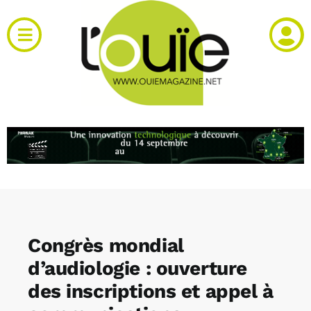
Passer
au
Toggle
contenu
Navigation
Actualités
Produits
RH et emploi
Vidéos
Congrès mondial
Agenda
d’audiologie : ouverture
des inscriptions et appel à
Kiosque