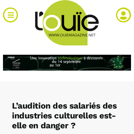
Passer
au
Toggle
contenu
Navigation
Actualités
Produits
RH et emploi
Vidéos
L’audition des salariés des
Agenda
industries culturelles est-
elle en danger ?
Kiosque