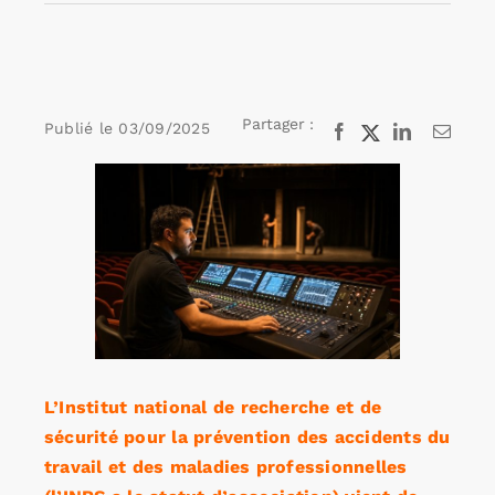
Rechercher:
Partager :
Publié le
03/09/2025
Facebook
X
LinkedIn
Email
Annonces emploi
Voir
l'image
agrandie
L’Institut national de recherche et de
sécurité pour la prévention des accidents du
travail et des maladies professionnelles