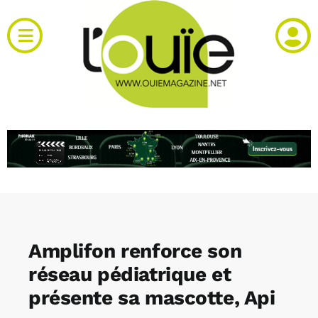
Passer
au
Toggle
contenu
Navigation
Actualités
Produits
RH et emploi
Vidéos
Amplifon renforce son
Agenda
réseau pédiatrique et
présente sa mascotte, Api
Kiosque