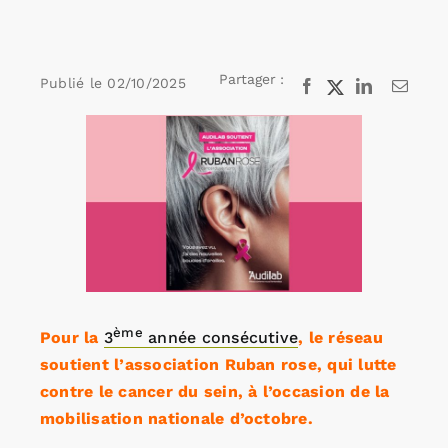
Rechercher:
Partager :
Publié le
02/10/2025
Facebook
X
LinkedIn
Email
Voir
Annonces emploi
l'image
agrandie
ème
Pour la
3
année consécutive
, le réseau
soutient l’association Ruban rose, qui lutte
contre le cancer du sein, à l’occasion de la
mobilisation nationale d’octobre.