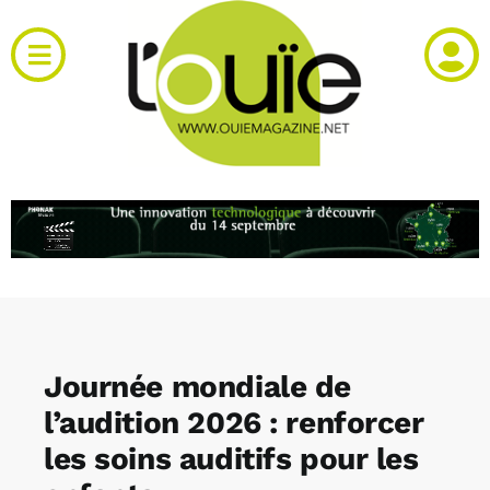
Passer
au
Toggle
contenu
Navigation
Actualités
Produits
RH et emploi
Vidéos
Journée mondiale de
Agenda
l’audition 2026 : renforcer
les soins auditifs pour les
Kiosque