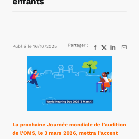
enfants
Rechercher:
Annonces emploi
Partager :
Publié le
16/10/2025
Facebook
X
LinkedIn
Email
Voir
l'image
agrandie
La prochaine Journée mondiale de l’audition
de l’OMS, le 3 mars 2026, mettra l’accent