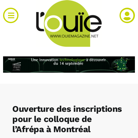
Passer
au
Toggle
contenu
Navigation
Actualités
Produits
RH et emploi
Vidéos
Ouverture des inscriptions
Agenda
pour le colloque de
l’Afrépa à Montréal
Kiosque