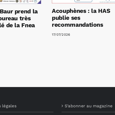
Acouphènes : la HAS
Baur prend la
publie ses
bureau très
recommandations
é de la Fnea
17/07/2026
 légales
S’abonner au magazine