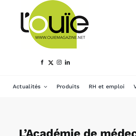
Passer
au
contenu
Actualités
Produits
RH et emploi
L’Académie de médeci