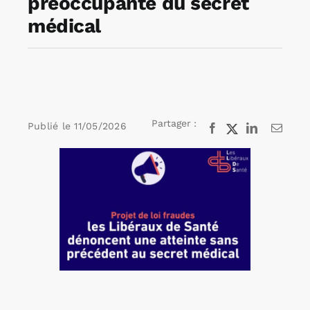
préoccupante du secret
médical
Rechercher:
Annonces emploi
Partager :
Publié le
11/05/2026
Facebook
X
LinkedIn
Email
Voir
l'image
agrandie