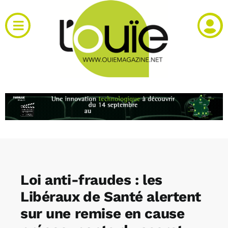
Passer
au
Toggle
contenu
Navigation
Actualités
Produits
RH et emploi
Vidéos
Loi anti-fraudes : les
Agenda
Libéraux de Santé alertent
sur une remise en cause
Kiosque