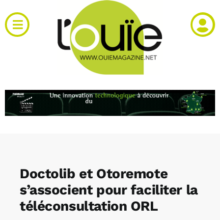
Passer
au
Toggle
contenu
Navigation
Actualités
Produits
RH et emploi
Vidéos
Doctolib et Otoremote
Agenda
s’associent pour faciliter la
téléconsultation ORL
Kiosque