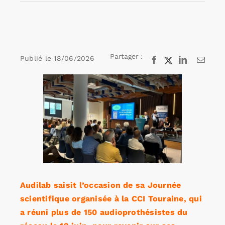
Rechercher:
Partager :
Publié le
18/06/2026
Facebook
X
LinkedIn
Email
Annonces emploi
Voir
l'image
agrandie
Audilab saisit l’occasion de sa Journée
scientifique organisée à la CCI Touraine, qui
a réuni plus de 150 audioprothésistes du