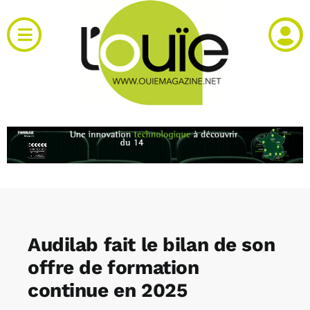
Passer
au
Toggle
contenu
Navigation
Actualités
Produits
RH et emploi
Vidéos
Audilab fait le bilan de son
Agenda
offre de formation
continue en 2025
Kiosque