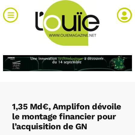
Passer
au
Toggle
contenu
Navigation
Actualités
Produits
RH et emploi
Vidéos
1,35 Md€, Amplifon dévoile
Agenda
le montage financier pour
l’acquisition de GN
Kiosque