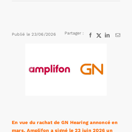
Rechercher:
Partager :
Publié le
23/06/2026
Facebook
X
LinkedIn
Email
Annonces emploi
Voir
l'image
agrandie
En vue du rachat de GN Hearing annoncé en
mars, Amplifon a signé le 23 juin 2026 un