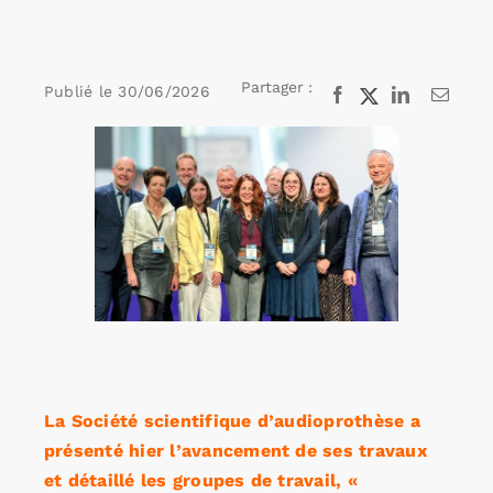
Rechercher:
Partager :
Publié le
30/06/2026
Facebook
X
LinkedIn
Email
Voir
Annonces emploi
l'image
agrandie
La Société scientifique d’audioprothèse a
présenté hier l’avancement de ses travaux
et détaillé les groupes de travail, «