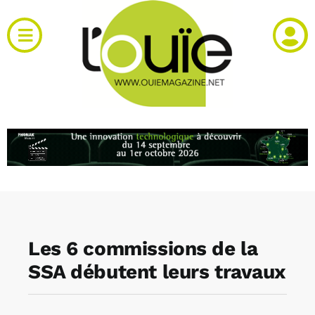
Passer
au
Toggle
contenu
Navigation
Actualités
Produits
RH et emploi
Vidéos
Les 6 commissions de la
Agenda
SSA débutent leurs travaux
Kiosque