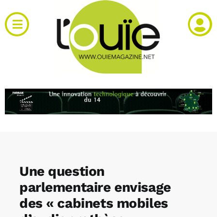
Passer
au
Toggle
contenu
Navigation
Actualités
Produits
RH et emploi
Vidéos
Une question
Agenda
parlementaire envisage
des « cabinets mobiles
Kiosque