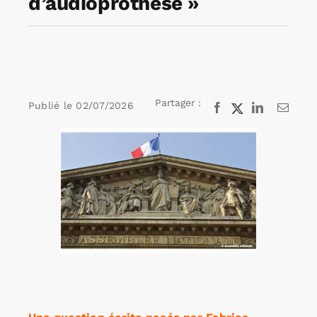
d’audioprothèse »
Rechercher:
Annonces emploi
Partager :
Publié le
02/07/2026
Facebook
X
LinkedIn
Email
Voir
l'image
agrandie