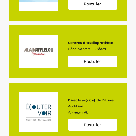
Postuler
Rechercher:
Centres d’audioprothèse
Annonces emploi
Côte Basque - Béarn
Postuler
Directeur(rice) de Filière
Audition
Annecy (74)
Postuler