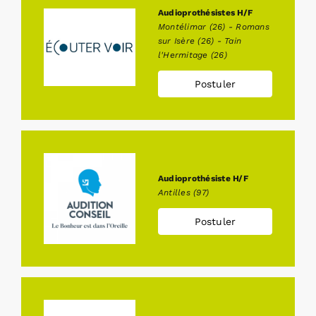
Audioprothésistes H/F
Montélimar (26) - Romans
sur Isère (26) - Tain
l'Hermitage (26)
Postuler
Audioprothésiste H/F
Antilles (97)
Postuler