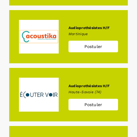
Audioprothésistes H/F
Martinique
Postuler
Audioprothésistes H/F
Haute-Savoie (74)
Postuler