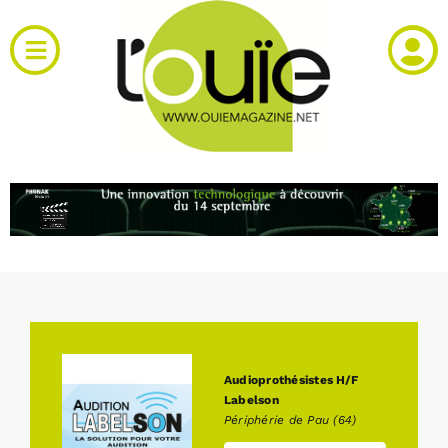
Passer
au
Toggle
contenu
Navigation
Actualités
Produits
RH et emploi
Vidéos
Agenda
Audioprothésistes H/F
Labelson
Périphérie de Pau (64)
Kiosque