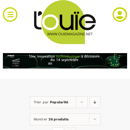
Passer
au
Toggle
contenu
Navigation
Actualités
Produits
RH et emploi
Vidéos
Trier par
Popularité
Agenda
Montrer
36 produits
Kiosque