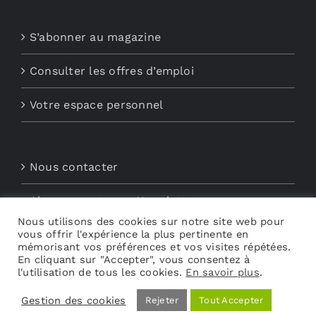
S’abonner au magazine
Consulter les offres d’emploi
Votre espace personnel
Nous contacter
Abonnements aux Newsletters
Nous utilisons des cookies sur notre site web pour
vous offrir l'expérience la plus pertinente en
Découvrez My Audio
mémorisant vos préférences et vos visites répétées.
En cliquant sur "Accepter", vous consentez à
l'utilisation de tous les cookies.
En savoir plus
.
Gestion des cookies
Rejeter
Tout Accepter