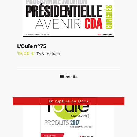
L’Ouïe n°75
19,00
€
TVA incluse
Détails
En rupture de stock