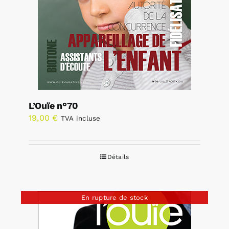
L’Ouïe n°70
19,00
€
TVA incluse
Détails
En rupture de stock