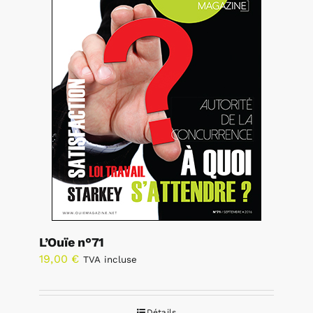
L’Ouïe n°71
19,00
€
TVA incluse
Détails