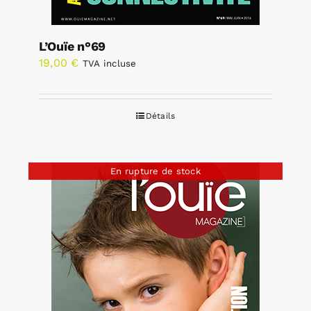
L’Ouïe n°69
19,00
€
TVA incluse
Détails
En rupture de stock