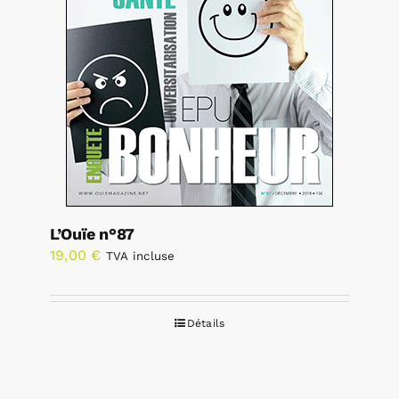
L’Ouïe n°87
19,00
€
TVA incluse
Détails