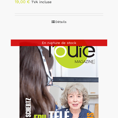
19,00
€
TVA incluse
Détails
En rupture de stock