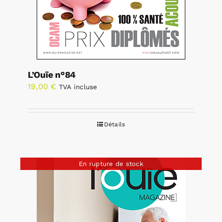
L’Ouïe n°84
19,00
€
TVA incluse
Détails
En rupture de stock