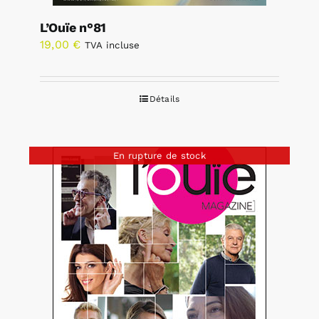
L’Ouïe n°81
19,00
€
TVA incluse
Détails
En rupture de stock