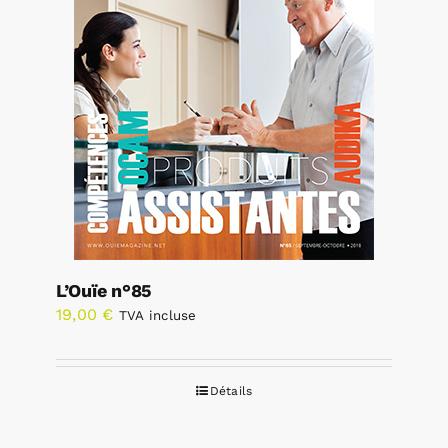
L’Ouïe n°85
19,00
€
TVA incluse
Détails