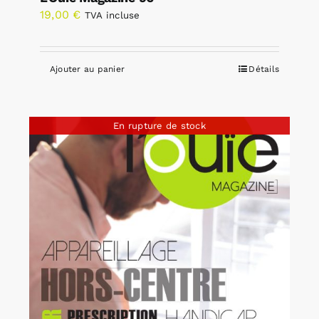
19,00
€
TVA incluse
Ajouter au panier
Détails
En rupture de stock