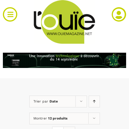
Passer
au
Toggle
contenu
Navigation
Actualités
Produits
RH et emploi
Vidéos
Trier par
Date
Agenda
Montrer
12 produits
Kiosque