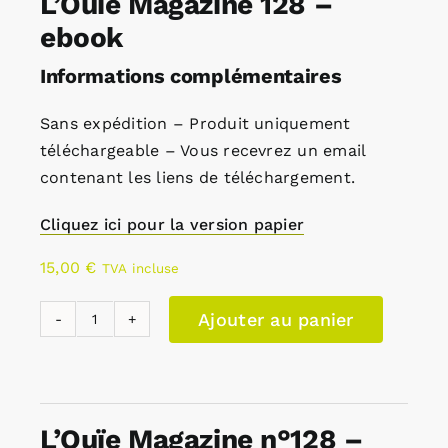
L’Ouïe Magazine 128 –
ebook
Informations complémentaires
Sans expédition – Produit uniquement
téléchargeable – Vous recevrez un email
contenant les liens de téléchargement.
Cliquez ici pour la version papier
15,00
€
TVA incluse
Ajouter au panier
quantité
de
L'Ouïe
Magazine
L’Ouïe Magazine n°128 –
128