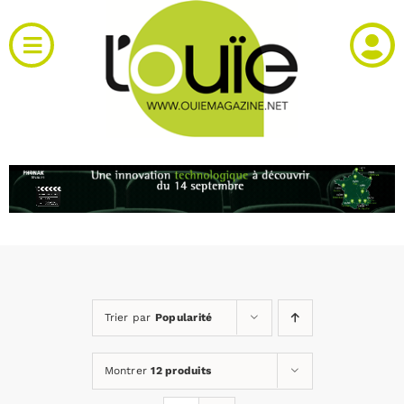
Passer
au
Toggle
contenu
Navigation
Actualités
Produits
RH et emploi
Vidéos
Trier par
Popularité
Agenda
Montrer
12 produits
Kiosque