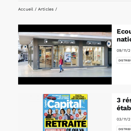
Accueil
Articles
Ecou
nati
09/11/2
DISTRIB
3 ré
étab
03/11/2
DISTRIB