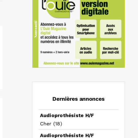
Dernières annonces
Audioprothésiste H/F
Cher (18)
Audioprothésiste H/F