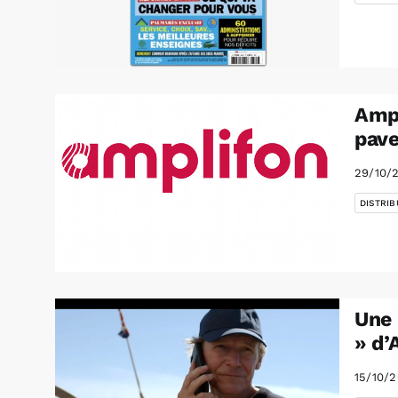
Ampl
pave
29/10/
DISTRIB
Une 
» d’
15/10/2