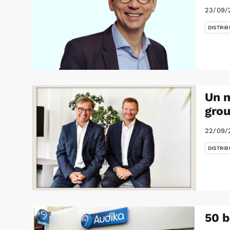
23/09/
DISTRIB
Un n
gro
22/09/
DISTRIB
50 b