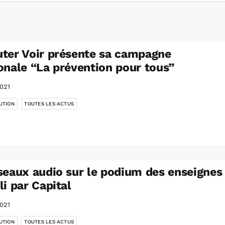
ter Voir présente sa campagne
onale “La prévention pour tous”
021
,
UTION
TOUTES LES ACTUS
seaux audio sur le podium des enseignes
li par Capital
021
,
UTION
TOUTES LES ACTUS