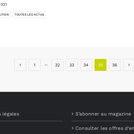
2021
,
UTION
TOUTES LES ACTUS
1
···
32
33
34
35
36
 légales
S’abonner au magazine
Consulter les offres d’e