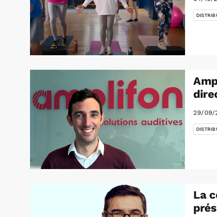
DISTRIB
Ampl
dire
29/09/
DISTRIB
La c
prés