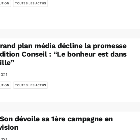
UTION
TOUTES LES ACTUS
rand plan média décline la promesse
dition Conseil : “Le bonheur est dans
ille”
2021
,
UTION
TOUTES LES ACTUS
Son dévoile sa 1ère campagne en
vision
2021