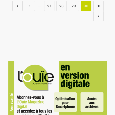
1
···
27
28
29
30
31