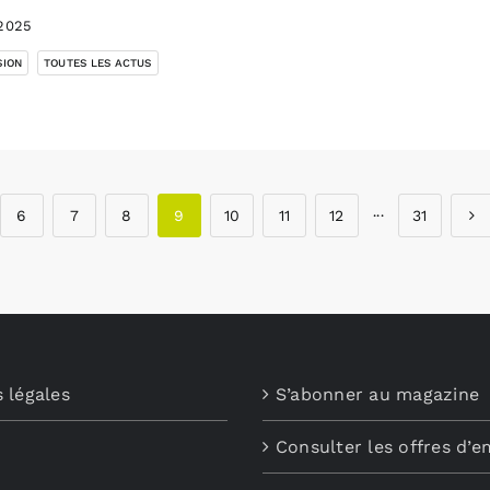
2025
,
SION
TOUTES LES ACTUS
6
7
8
9
10
11
12
···
31
 légales
S’abonner au magazine
Consulter les offres d’e