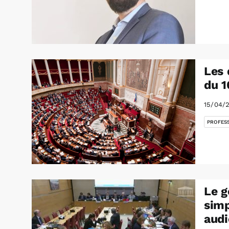
Les 
du 1
15/04/
PROFES
Le g
simp
audi