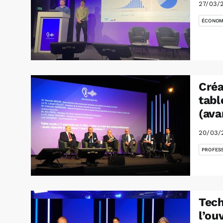
27/03/
ÉCONOM
Créa
tabl
(ava
20/03/
PROFES
Tech
l’ou