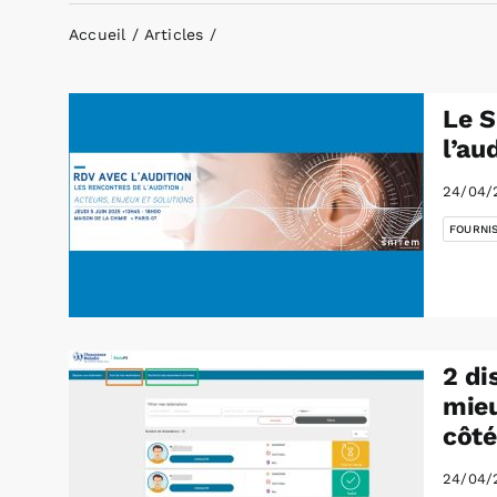
Accueil
Articles
Le S
l’au
24/04/
FOURNI
2 di
mieu
côté
24/04/