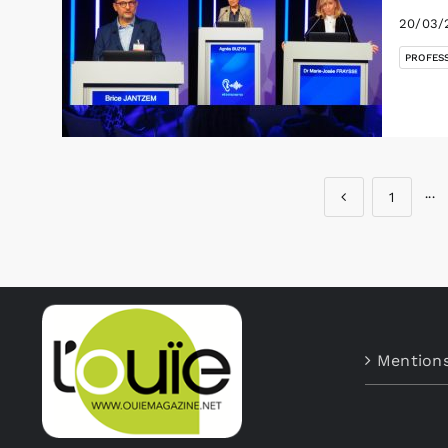
20/03/
PROFES
1
···
Mentions