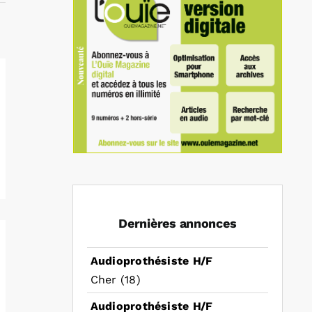
Dernières annonces
Audioprothésiste H/F
Cher (18)
Audioprothésiste H/F