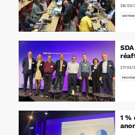
28/03/
DISTRIB
SDA 
réaf
27/03/
PROFES
1 % 
ano