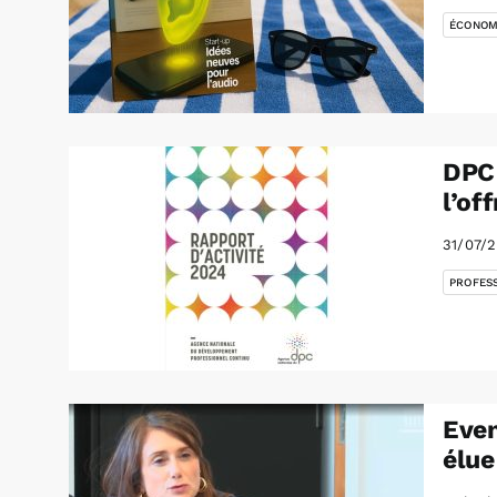
ÉCONOM
DPC 
l’of
31/07/
PROFES
Even
élue