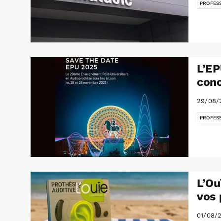
PROFES
L’EP
conc
29/08/
PROFES
L’Ou
vos 
01/08/