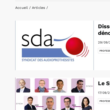
Accueil
Articles
Diss
déno
29/09/
PROFES
Le S
17/09/
PROFES