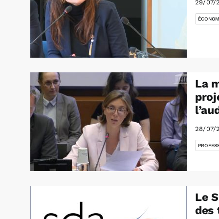
29/07/
ÉCONOM
La m
proj
l’au
28/07/
PROFES
Le S
des 