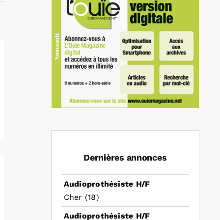
Dernières annonces
Audioprothésiste H/F
Cher (18)
Audioprothésiste H/F