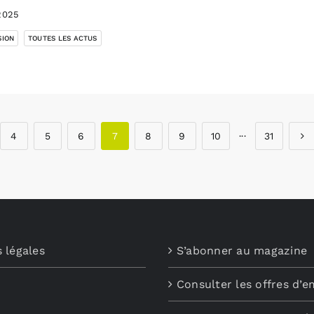
2025
,
SION
TOUTES LES ACTUS
4
5
6
7
8
9
10
···
31
 légales
S’abonner au magazine
Consulter les offres d’e