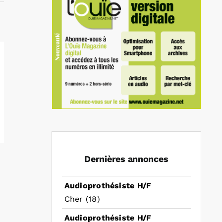
Dernières annonces
Audioprothésiste H/F
Cher (18)
Audioprothésiste H/F