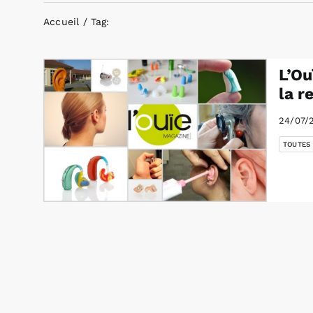
Accueil
Tag:
L’Ou
la r
24/07/
TOUTES