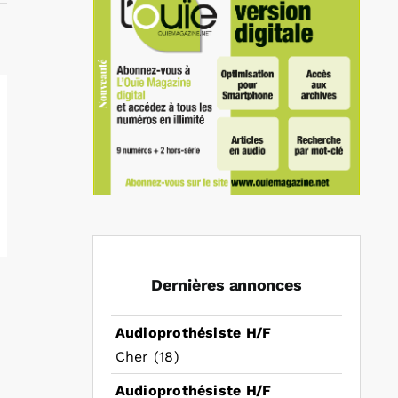
Dernières annonces
Audioprothésiste H/F
Cher (18)
Audioprothésiste H/F