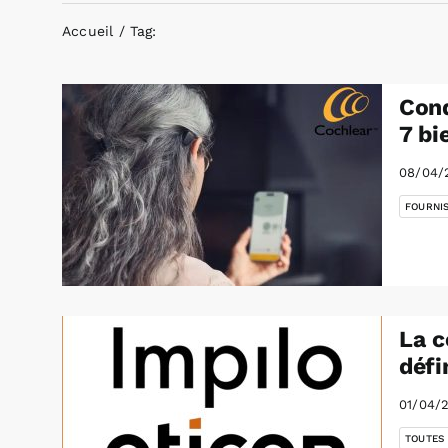
Accueil
Tag:
Cond
7 bi
08/04/
FOURNI
La c
défi
01/04/
TOUTES