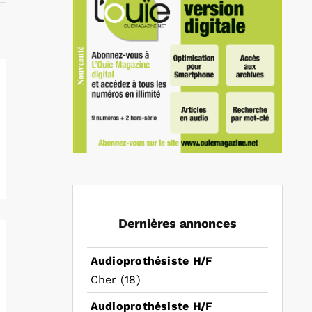
Dernières annonces
Audioprothésiste H/F
Cher (18)
Audioprothésiste H/F