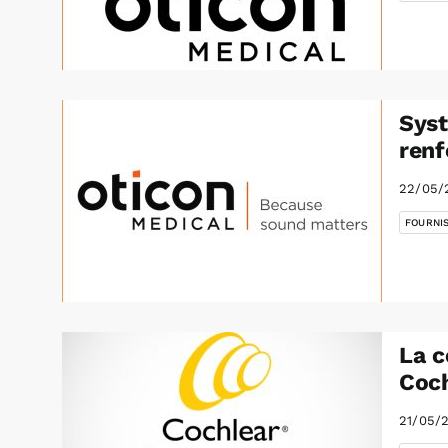
Syst
renf
22/05/
FOURNI
La c
Coch
21/05/