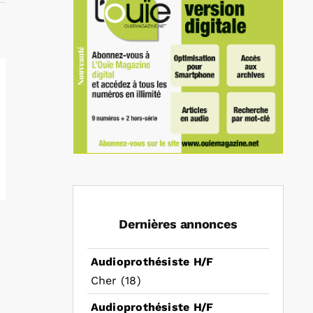
Dernières annonces
Audioprothésiste H/F
Cher (18)
Audioprothésiste H/F