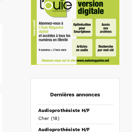
Dernières annonces
Audioprothésiste H/F
Cher (18)
Audioprothésiste H/F