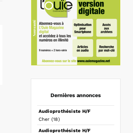
Dernières annonces
Audioprothésiste H/F
Cher (18)
Audioprothésiste H/F