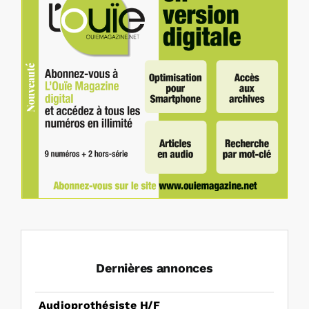
Dernières annonces
Audioprothésiste H/F