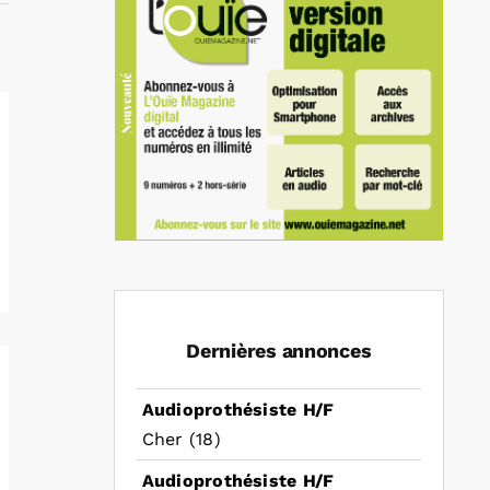
Dernières annonces
Audioprothésiste H/F
Cher (18)
Audioprothésiste H/F