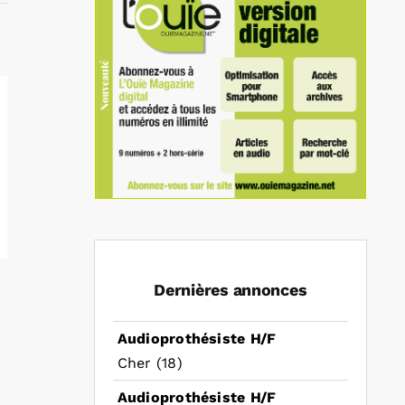
Dernières annonces
Audioprothésiste H/F
Cher (18)
Audioprothésiste H/F