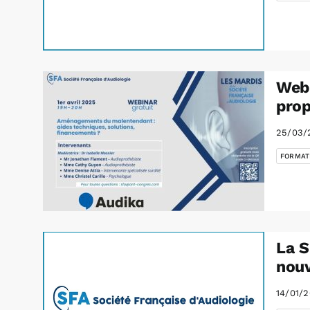
Webi
prop
25/03/
FORMAT
La S
nou
14/01/