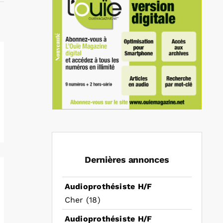
Dernières annonces
Audioprothésiste H/F
Cher (18)
Audioprothésiste H/F