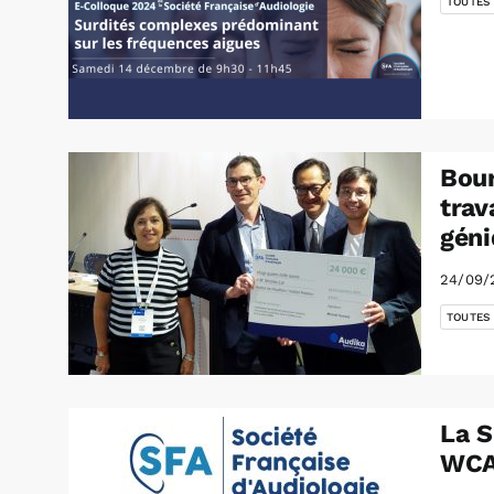
TOUTES
Bour
trav
géni
24/09/
TOUTES
La S
WC