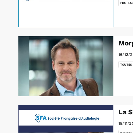
PROFES
Morg
16/12/
TOUTES
La S
15/11/2