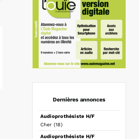
Dernières annonces
Audioprothésiste H/F
Cher (18)
Audioprothésiste H/F