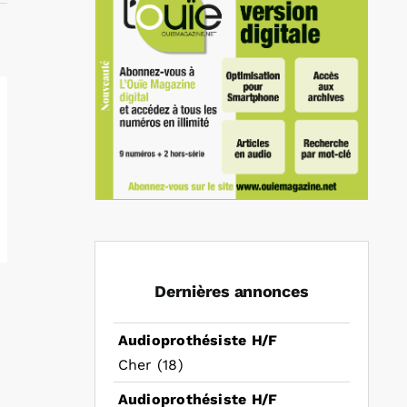
Dernières annonces
Audioprothésiste H/F
Cher (18)
Audioprothésiste H/F