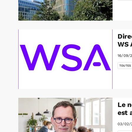
Dire
WS A
16/09/
TOUTES
Le n
est 
03/02/