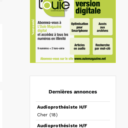
Dernières annonces
Audioprothésiste H/F
Cher (18)
Audioprothésiste H/F