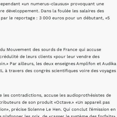
ce cependant «un numerus-clausus» provoquant une
e développement. Dans la foulée les salaires des
par le reportage : 3 000 euros pour un débutant, «5
nt du Mouvement des sourds de France qui accuse
crédulité de leurs clients «pour leur vendre des
in.» Par ailleurs, les deux enseignes Amplifon et Audika
 à travers des congrès scientifiques voire des voyages 
e les contradictions, accuse les audioprothésistes de
istributeurs de son produit «Octave.» «Un appareil pas
tion», précise Solenne Le Hen. Qui conclut l’émission en
plafonner les prix, de «casser le système des forfaits»