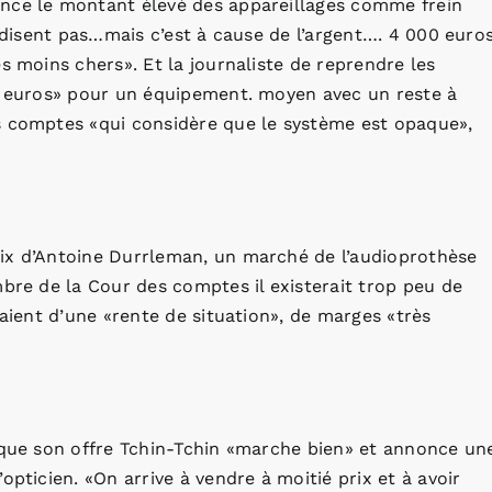
once le montant élevé des appareillages comme frein
e disent pas…mais c’est à cause de l’argent…. 4 000 euro
s moins chers». Et la journaliste de reprendre les
00 euros» pour un équipement. moyen avec un reste à
s comptes «qui considère que le système est opaque»,
ix d’Antoine Durrleman, un marché de l’audioprothèse
mbre de la Cour des comptes il existerait trop peu de
raient d’une «rente de situation», de marges «très
t que son offre Tchin-Tchin «marche bien» et annonce un
opticien. «On arrive à vendre à moitié prix et à avoir