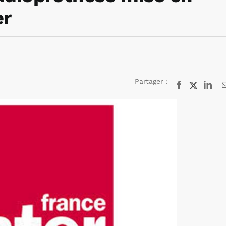
er
Partager :
Facebook
X
Lin