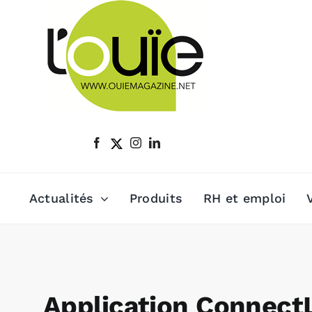
Passer
au
contenu
Actualités
Produits
RH et emploi
Application ConnectL