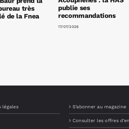
Acouphènes : la HAS
Baur prend la
publie ses
bureau très
recommandations
é de la Fnea
17/07/2026
 légales
S’abonner au magazine
Consulter les offres d’e