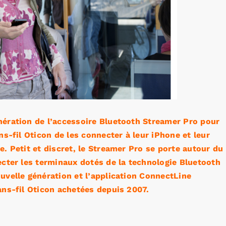
nération de l’accessoire Bluetooth Streamer Pro pour
ns-fil Oticon de les connecter à leur iPhone et leur
. Petit et discret, le Streamer Pro se porte autour du
ecter les terminaux dotés de la technologie Bluetooth
uvelle génération et l’application ConnectLine
ans-fil Oticon achetées depuis 2007.