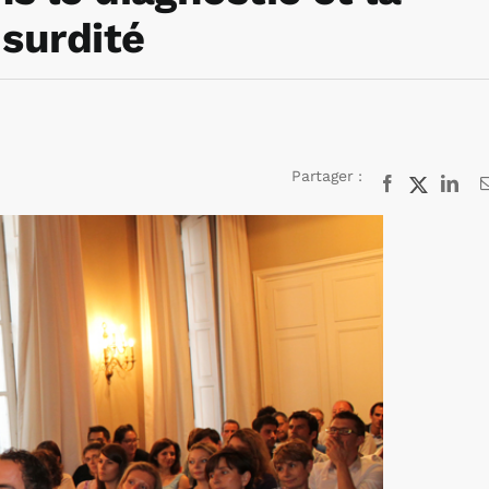
 surdité
Partager :
Facebook
X
Lin