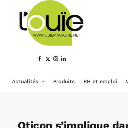
Passer
au
contenu
Actualités
Produits
RH et emploi
Oticon s’implique dan