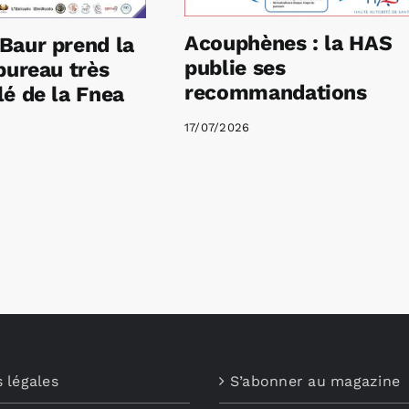
Acouphènes : la HAS
Baur prend la
publie ses
bureau très
recommandations
é de la Fnea
17/07/2026
 légales
S’abonner au magazine