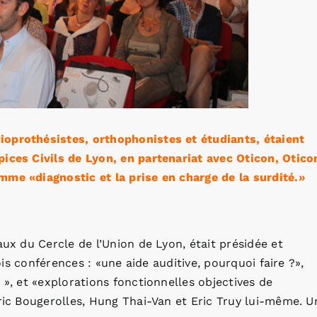
ioprothésistes, orthophonistes et étudiants, étaient
pices Civils de Lyon, en partenariat avec Oticon, Otico
mme «diagnostic et la prise en charge de la surdité.»
aux du Cercle de l’Union de Lyon, était présidée et
rois conférences : «une aide auditive, pourquoi faire ?»,
 », et «explorations fonctionnelles objectives de
Eric Bougerolles, Hung Thai-Van et Eric Truy lui-même. U