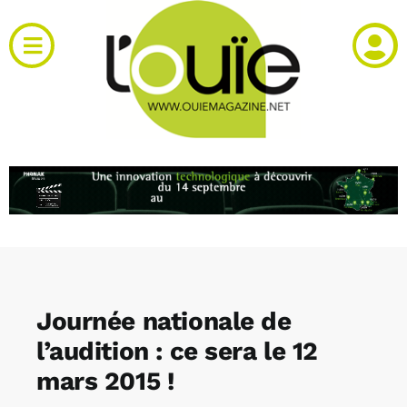
Passer
au
Toggle
contenu
Navigation
Actualités
Produits
RH et emploi
Vidéos
Journée nationale de
Agenda
l’audition : ce sera le 12
mars 2015 !
Kiosque