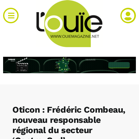
Passer
au
Toggle
contenu
Navigation
Actualités
Produits
RH et emploi
Vidéos
Oticon : Frédéric Combeau,
Agenda
nouveau responsable
régional du secteur
Kiosque