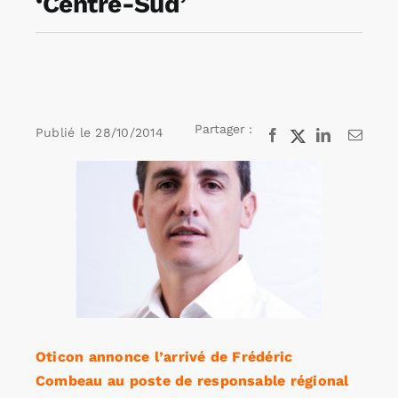
‘Centre-Sud’
Rechercher:
Annonces emploi
Partager :
Publié le
28/10/2014
Facebook
X
LinkedIn
Email
Voir
l'image
agrandie
Oticon annonce l’arrivé de Frédéric
Combeau au poste de responsable régional