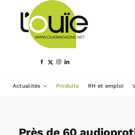
Passer
au
contenu
Actualités
Produits
RH et emploi
Près de 60 audioprot