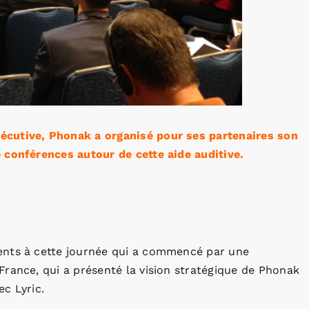
écutive, Phonak a organisé pour ses partenaires son
 conférences autour de cette aide auditive.
ents à cette journée qui a commencé par une
rance, qui a présenté la vision stratégique de Phonak
ec Lyric.