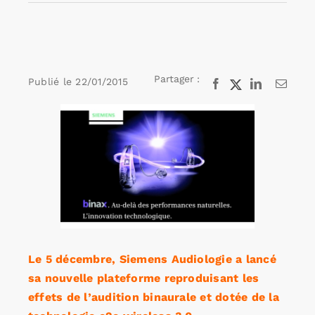
Rechercher:
Partager :
Publié le
22/01/2015
Facebook
X
LinkedIn
Email
Annonces emploi
Voir
l'image
agrandie
Le 5 décembre, Siemens Audiologie a lancé
sa nouvelle plateforme reproduisant les
effets de l’audition binaurale et dotée de la