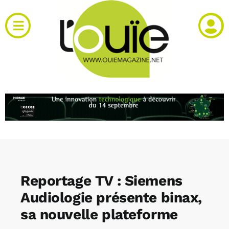
Passer
au
Toggle
contenu
Navigation
Actualités
Produits
RH et emploi
Vidéos
Reportage TV : Siemens
Agenda
Audiologie présente binax,
sa nouvelle plateforme
Kiosque