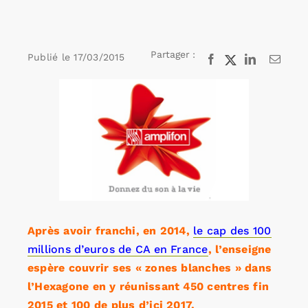
Rechercher:
Partager :
Publié le
17/03/2015
Facebook
X
LinkedIn
Email
Voir
Annonces emploi
l'image
agrandie
Après avoir franchi, en 2014,
le cap des 100
millions d’euros de CA en France
, l’enseigne
espère couvrir ses « zones blanches » dans
l’Hexagone en y réunissant 450 centres fin
2015 et 100 de plus d’ici 2017.