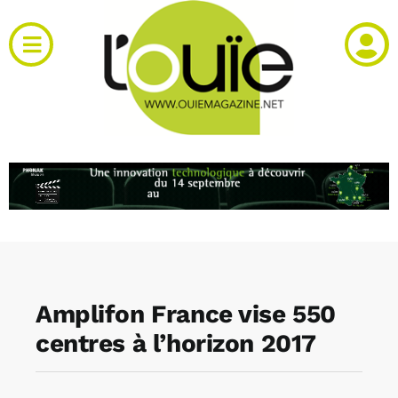
Passer
au
Toggle
contenu
Navigation
Actualités
Produits
RH et emploi
Vidéos
Amplifon France vise 550
Agenda
centres à l’horizon 2017
Kiosque