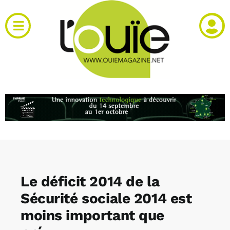
Passer
au
Toggle
contenu
Navigation
Actualités
Produits
RH et emploi
Vidéos
Le déficit 2014 de la
Agenda
Sécurité sociale 2014 est
moins important que
Kiosque