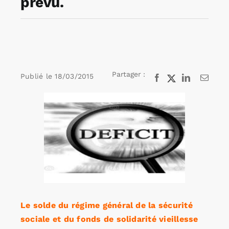
prévu.
Rechercher:
Annonces emploi
Partager :
Publié le
18/03/2015
Facebook
X
LinkedIn
Email
Voir
l'image
agrandie
Le solde du régime général de la sécurité
sociale et du fonds de solidarité vieillesse