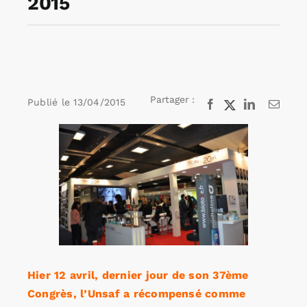
2015
Rechercher:
Annonces emploi
Partager :
Publié le
13/04/2015
Facebook
X
LinkedIn
Email
Voir
l'image
agrandie
Hier 12 avril, dernier jour de son 37ème
Congrès, l’Unsaf a récompensé comme