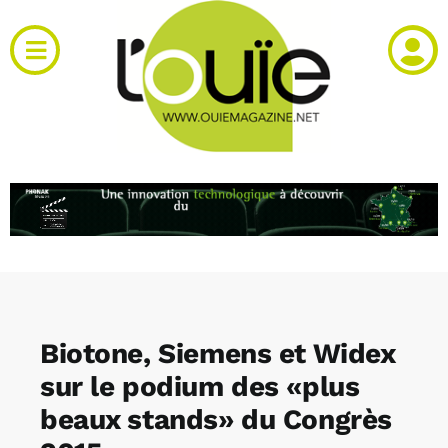
Passer
au
Toggle
contenu
Navigation
Actualités
Produits
RH et emploi
Vidéos
Biotone, Siemens et Widex
Agenda
sur le podium des «plus
beaux stands» du Congrès
Kiosque