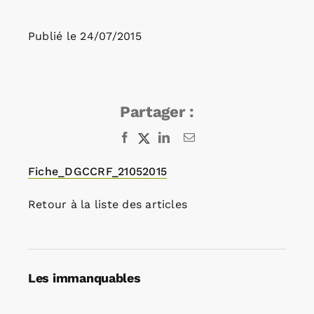
Publié le
24/07/2015
Rechercher:
Annonces emploi
Partager :
Facebook
X
LinkedIn
Email
Fiche_DGCCRF_21052015
Retour à la liste des articles
Les immanquables