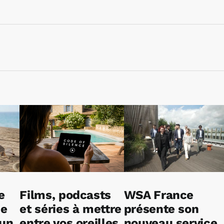
e
Films, podcasts
WSA France
ne
et séries à mettre
présente son
 un
entre vos oreilles
nouveau service