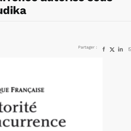
udika
Partager :
Facebook
X
Lin